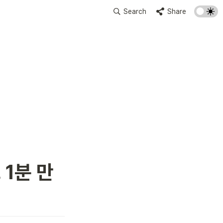
Search
Share
1분 만