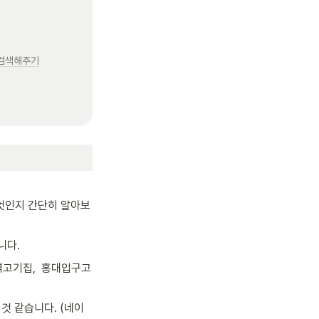
” 검색해주기
엇인지 간단히 알아보
니다.
역고기집,  홍대입구고
것 같습니다. (네이